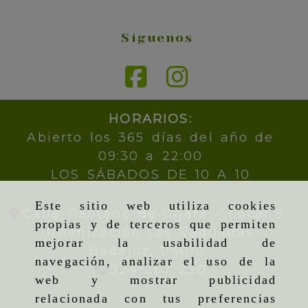
Síguenos
HORARIOS:
Abierto los 365 días del año de
09:30 a 22:00
LOS SÁBADOS DE 10 A 10
Este sitio web utiliza cookies
Calle Pantano de Cijara – Local 9
propias y de terceros que permiten
- Urbanización Las Vaguadas -
mejorar la usabilidad de
Badajoz,
06010
navegación, analizar el uso de la
924 267 230
web y mostrar publicidad
relacionada con tus preferencias