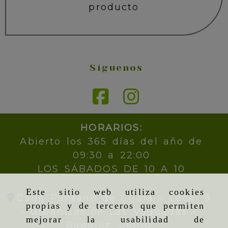
producto
Síguenos
HORARIOS:
Abierto los 365 días del año de
09:30 a 22:00
LOS SÁBADOS DE 10 A 10
Este sitio web utiliza cookies
Calle Pantano de Cijara – Local 9
propias y de terceros que permiten
- Urbanización Las Vaguadas -
mejorar la usabilidad de
Badajoz,
06010