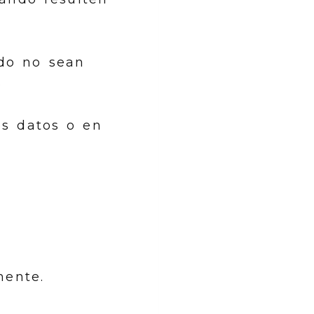
ndo no sean
.
os datos o en
mente.