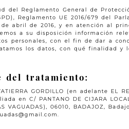
rtud del Reglamento General de Protecci
GPD), Reglamento UE 2016/679 del Par
de abril de 2016, y en atención al prin
nemos a su disposición información rele
tos personales, con el fin de dar a con
tamos los datos, con qué finalidad y 
 del tratamiento:
VATIERRA GORDILLO
(en adelante EL R
iliada en
C/ PANTANO DE CIJARA LOCA
AS VAGUADAS)
,
06010
,
BADAJOZ
,
Badaj
guadas@gmail.com
.