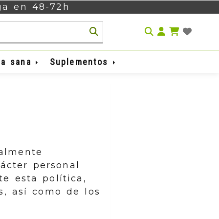
ega en 48-72h
Identifíca
da sana
Suplementos
almente
rácter personal
e esta política,
s, así como de los