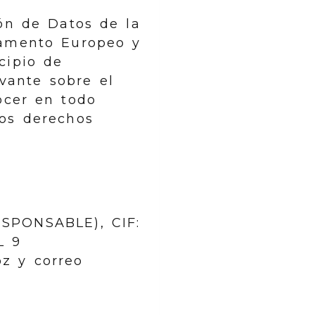
ón de Datos de la
lamento Europeo y
cipio de
vante sobre el
ocer en todo
los derechos
ESPONSABLE),
CIF
:
L 9
oz
y correo