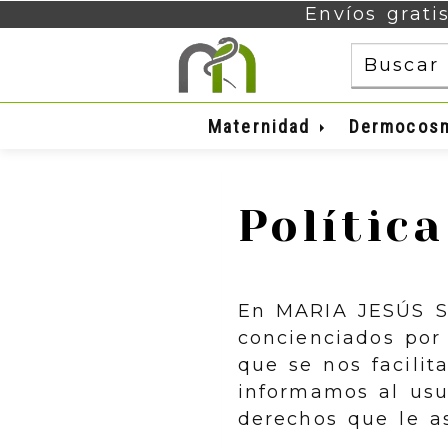
Envíos grati
Maternidad
Dermocos
Polític
En
MARIA JESÚS 
concienciados por 
que se nos facilit
informamos al usu
derechos que le as