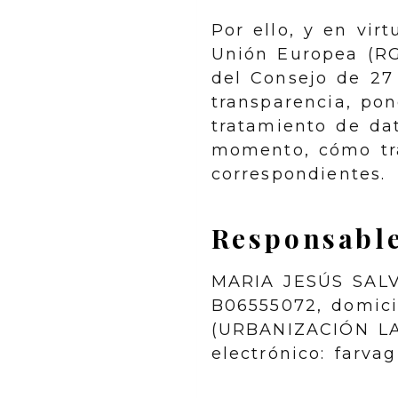
Por ello, y en vi
Unión Europea (R
del Consejo de 27 
transparencia, po
tratamiento de da
momento, cómo tra
correspondientes.
Responsable
MARIA JESÚS SAL
B06555072
, domic
(URBANIZACIÓN L
electrónico:
farva