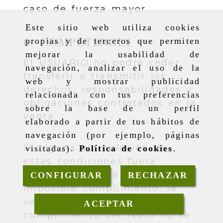
caso de fuerza mayor.
Este sitio web utiliza cookies
6/ COMPETENCIA
propias y de terceros que permiten
mejorar la usabilidad de
El USUARIO no podrá ceder,
navegación, analizar el uso de la
transferir o transmitir los
web y mostrar publicidad
derechos, responsabilidades y
relacionada con tus preferencias
obligaciones contratados en la
sobre la base de un perfil
venta.
elaborado a partir de tus hábitos de
navegación (por ejemplo, páginas
Si alguna estipulación de
visitadas).
Política de cookies
.
estas condiciones fuera
considerada nula o de
CONFIGURAR
RECHAZAR
imposible cumplimiento, la
Envíos gratis en pedidos superiores
validez, legalidad y
ACEPTAR
a 70 € - Entrega en 48-72h
cumplimiento del resto no se