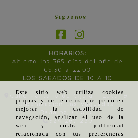
Síguenos
HORARIOS:
Abierto los 365 días del año de
09:30 a 22:00
LOS SÁBADOS DE 10 A 10
Este sitio web utiliza cookies
Calle Pantano de Cijara – Local 9
propias y de terceros que permiten
- Urbanización Las Vaguadas -
mejorar la usabilidad de
Badajoz,
06010
navegación, analizar el uso de la
924 267 230
web y mostrar publicidad
relacionada con tus preferencias