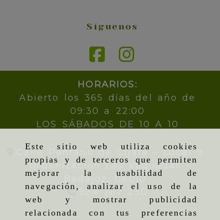
Síguenos
HORARIOS:
Abierto los 365 días del año de
09:30 a 22:00
LOS SÁBADOS DE 10 A 10
Este sitio web utiliza cookies
Calle Pantano de Cijara – Local 9
propias y de terceros que permiten
- Urbanización Las Vaguadas -
mejorar la usabilidad de
Badajoz,
06010
navegación, analizar el uso de la
924 267 230
web y mostrar publicidad
relacionada con tus preferencias