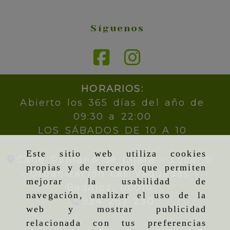
Síguenos
HORARIOS:
Abierto los 365 días del año de
09:30 a 22:00
LOS SÁBADOS DE 10 A 10
Este sitio web utiliza cookies
Calle Pantano de Cijara – Local 9
propias y de terceros que permiten
- Urbanización Las Vaguadas -
mejorar la usabilidad de
Badajoz,
06010
navegación, analizar el uso de la
924 267 230
web y mostrar publicidad
relacionada con tus preferencias