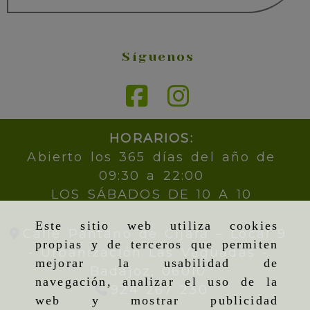
Síguenos
HORARIOS:
Abierto los 365 días del año de
09:30 a 22:00
LOS SÁBADOS DE 10 A 10
Este sitio web utiliza cookies
Calle Pantano de Cijara – Local 9
propias y de terceros que permiten
- Urbanización Las Vaguadas -
mejorar la usabilidad de
Badajoz,
06010
navegación, analizar el uso de la
924 267 230
web y mostrar publicidad