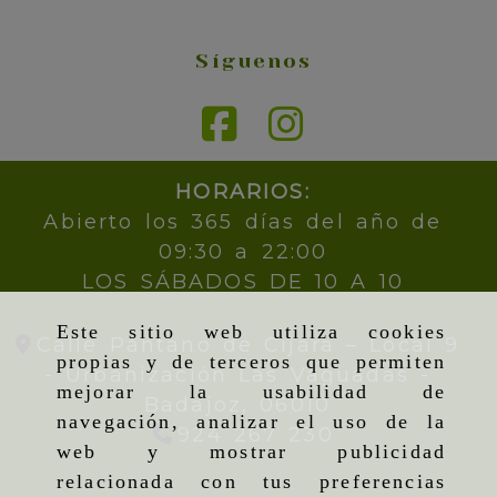
Síguenos
HORARIOS:
Abierto los 365 días del año de
09:30 a 22:00
LOS SÁBADOS DE 10 A 10
Este sitio web utiliza cookies
Calle Pantano de Cijara – Local 9
propias y de terceros que permiten
- Urbanización Las Vaguadas -
mejorar la usabilidad de
Badajoz,
06010
navegación, analizar el uso de la
924 267 230
web y mostrar publicidad
relacionada con tus preferencias