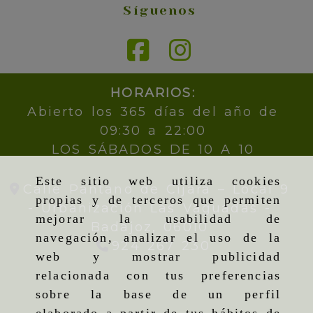
Síguenos
HORARIOS:
Abierto los 365 días del año de
09:30 a 22:00
LOS SÁBADOS DE 10 A 10
Este sitio web utiliza cookies
Calle Pantano de Cijara – Local 9
propias y de terceros que permiten
- Urbanización Las Vaguadas -
mejorar la usabilidad de
Badajoz,
06010
navegación, analizar el uso de la
924 267 230
web y mostrar publicidad
relacionada con tus preferencias
sobre la base de un perfil