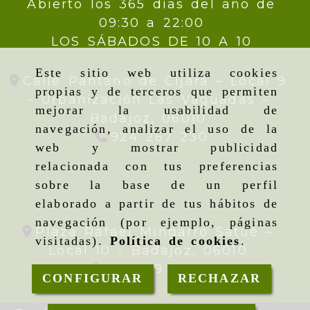
Abierto los 365 días del año de
09:30 a 22:00
LOS SÁBADOS DE 10 A 10
Este sitio web utiliza cookies
Calle Pantano de Cijara – Local 9
propias y de terceros que permiten
- Urbanización Las Vaguadas -
mejorar la usabilidad de
Badajoz,
06010
navegación, analizar el uso de la
924 267 230
web y mostrar publicidad
relacionada con tus preferencias
sobre la base de un perfil
elaborado a partir de tus hábitos de
navegación (por ejemplo, páginas
Plaza Rafael Mingarro Satué –
visitadas).
Política de cookies
.
Local 10 -
Badajoz,
06010
924 09 19 95
CONFIGURAR
RECHAZAR