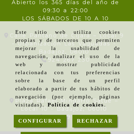
Abierto los 365 días del año de
09:30 a 22:00
LOS SÁBADOS DE 10 A 10
Este sitio web utiliza cookies
Calle Pantano de Cijara – Local 9
propias y de terceros que permiten
- Urbanización Las Vaguadas -
mejorar la usabilidad de
Badajoz,
06010
navegación, analizar el uso de la
924 267 230
web y mostrar publicidad
relacionada con tus preferencias
sobre la base de un perfil
elaborado a partir de tus hábitos de
navegación (por ejemplo, páginas
Plaza Rafael Mingarro Satué –
visitadas).
Política de cookies
.
Local 10 -
Badajoz,
06010
924 09 19 95
CONFIGURAR
RECHAZAR