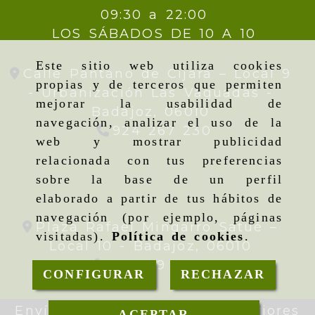
09:30 a 22:00
LOS SÁBADOS DE 10 A 10
Este sitio web utiliza cookies
Calle Pantano de Cijara – Local 9
propias y de terceros que permiten
- Urbanización Las Vaguadas -
mejorar la usabilidad de
Badajoz,
06010
navegación, analizar el uso de la
924 267 230
web y mostrar publicidad
relacionada con tus preferencias
sobre la base de un perfil
elaborado a partir de tus hábitos de
navegación (por ejemplo, páginas
Plaza Rafael Mingarro Satué –
visitadas).
Política de cookies
.
Local 10 -
Badajoz,
06010
924 09 19 95
CONFIGURAR
RECHAZAR
Envíos gratis en pedidos superiores
ACEPTAR