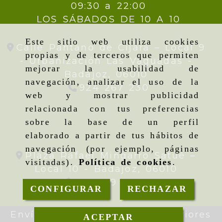
09:30 a 22:00
LOS SÁBADOS DE 10 A 10
Este sitio web utiliza cookies
Calle Pantano de Cijara – Local 9
propias y de terceros que permiten
- Urbanización Las Vaguadas -
mejorar la usabilidad de
Badajoz,
06010
navegación, analizar el uso de la
924 267 230
web y mostrar publicidad
relacionada con tus preferencias
sobre la base de un perfil
elaborado a partir de tus hábitos de
navegación (por ejemplo, páginas
Plaza Rafael Mingarro Satué –
visitadas).
Política de cookies
.
Local 10 -
Badajoz,
06010
924 09 19 95
CONFIGURAR
RECHAZAR
Envíos gratis en pedidos superiores
ACEPTAR