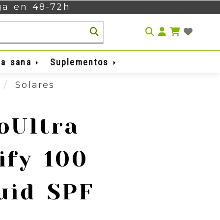
ega en 48-72h
Identifíca
da sana
Suplementos
a
Solares
oUltra
ify 100
uid SPF