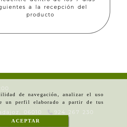
guientes a la recepción del
producto
:00
ilidad de navegación, analizar el uso
e un perfil elaborado a partir de tus
adajoz,
06010
924 267 230
ACEPTAR