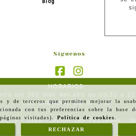
Blog
si
Síguenos
HORARIOS:
erto los 365 días del año de 09:30 a 22
as y de terceros que permiten mejorar la usab
LOS SÁBADOS DE 10 A 10
cionada con tus preferencias sobre la base d
páginas visitadas).
Política de cookies
.
ocal 9 - Urbanización Las Vaguadas -
B
RECHAZAR