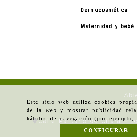
Dermocosmética
Maternidad y bebé
Abi
Este sitio web utiliza cookies propi
de la web y mostrar publicidad rela
hábitos de navegación (por ejemplo, 
Calle Pantano de Cijara – L
CONFIGURAR