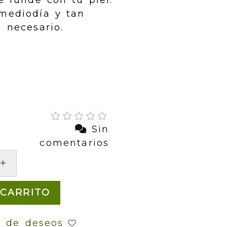
e funde con tu piel.
mediodía y tan
 necesario.
Sin
comentarios
+
 CARRITO
a de deseos