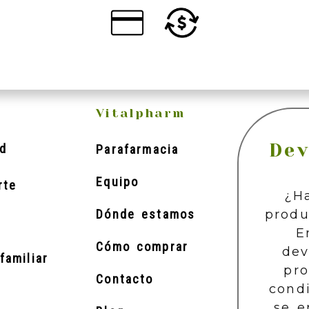
Vitalpharm
Dev
d
Parafarmacia
Equipo
rte
¿H
produ
Dónde estamos
E
Cómo comprar
dev
familiar
pr
Contacto
cond
se e