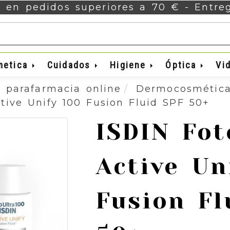
s en pedidos superiores a 70 € - Entr
metica
Cuidados
Higiene
Óptica
Vi
 parafarmacia online
Dermocosmétic
ctive Unify 100 Fusion Fluid SPF 50+
ISDIN Fot
Active Un
Fusion Fl