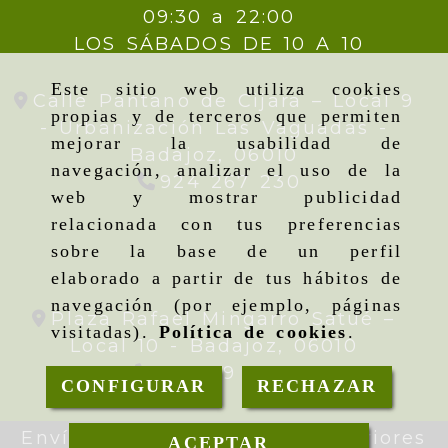
09:30 a 22:00
LOS SÁBADOS DE 10 A 10
Este sitio web utiliza cookies
Calle Pantano de Cijara – Local 9
propias y de terceros que permiten
- Urbanización Las Vaguadas -
mejorar la usabilidad de
Badajoz,
06010
navegación, analizar el uso de la
924 267 230
web y mostrar publicidad
relacionada con tus preferencias
sobre la base de un perfil
elaborado a partir de tus hábitos de
navegación (por ejemplo, páginas
Plaza Rafael Mingarro Satué –
visitadas).
Política de cookies
.
Local 10 -
Badajoz,
06010
924 09 19 95
CONFIGURAR
RECHAZAR
Envíos gratis en pedidos superiores
ACEPTAR